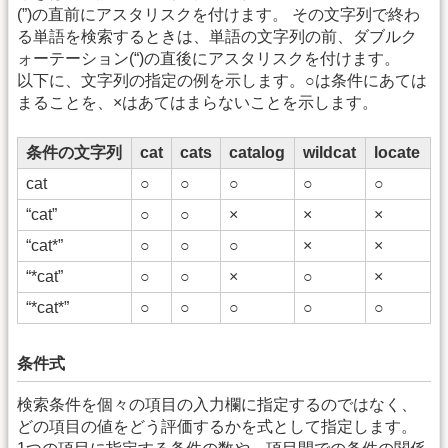
(”)の直前にアスタリスクを付けます。 その文字列で終わ
る単語を検索するときは、単語の文字列の前、ダブルク
ォーテーション(“)の直後にアスタリスクを付けます。
以下に、文字列の指定の例を示します。○は条件にあては
まることを、×はあてはまらないことを示します。
条件の文字列
cat
cats
catalog
wildcat
locate
cat
○
○
○
○
○
“cat”
○
○
×
×
×
“cat*”
○
○
○
×
×
“*cat”
○
○
×
○
×
“*cat*”
○
○
○
○
○
条件式
検索条件を個々の項目の入力欄に指定するのではなく、
どの項目の値をどう評価するかを式として指定します。