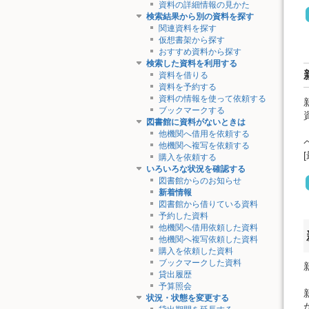
資料の詳細情報の見かた
検索結果から別の資料を探す
関連資料を探す
仮想書架から探す
おすすめ資料から探す
検索した資料を利用する
資料を借りる
資料を予約する
資料の情報を使って依頼する
ブックマークする
図書館に資料がないときは
他機関へ借用を依頼する
他機関へ複写を依頼する
購入を依頼する
いろいろな状況を確認する
図書館からのお知らせ
新着情報
図書館から借りている資料
予約した資料
他機関へ借用依頼した資料
他機関へ複写依頼した資料
購入を依頼した資料
ブックマークした資料
貸出履歴
予算照会
状況・状態を変更する