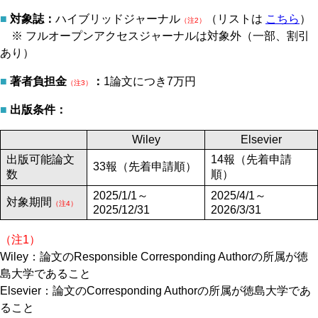
■
対象誌：
ハイブリッドジャーナル
（リストは
こちら
）
（注2）
※ フルオープンアクセスジャーナルは対象外（一部、割引
あり）
■
著者負担金
：
1論文につき7万円
（注3）
■
出版条件：
Wiley
Elsevier
出版可能論文
14報（先着申請
33報（先着申請順）
数
順）
2025/1/1～
2025/4/1～
対象期間
（注4）
2025/12/31
2026/3/31
（注1
）
Wiley：論文のResponsible Corresponding Authorの所属が徳
島大学であること
Elsevier：論文のCorresponding Authorの所属が徳島大学であ
ること