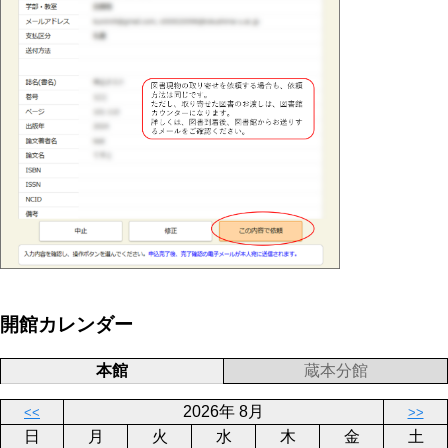
開館カレンダー
本館
蔵本分館
2026年 8月
<<
>>
日
月
火
水
木
金
土